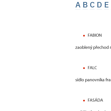
A
B
C
D
E
FABION
zaoblený přechod m
FALC
sídlo panovníka fra
FASÁDA