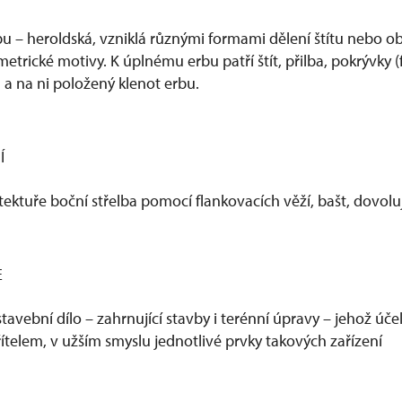
u – heroldská, vzniklá různými formami dělení štítu nebo ob
metrické motivy. K úplnému erbu patří štít, přilba, pokrývky (
 a na ni položený klenot erbu.
Í
hitektuře boční střelba pomocí flankovacích věží, bašt, dovolu
E
avební dílo – zahrnující stavby i terénní úpravy – jehož úč
ítelem, v užším smyslu jednotlivé prvky takových zařízení