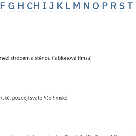
F
G
H
CH
I
J
K
L
M
N
O
P
R
S
T
ezi stropem a stěnou (fabionová římsa)
nské, později svaté říše římské