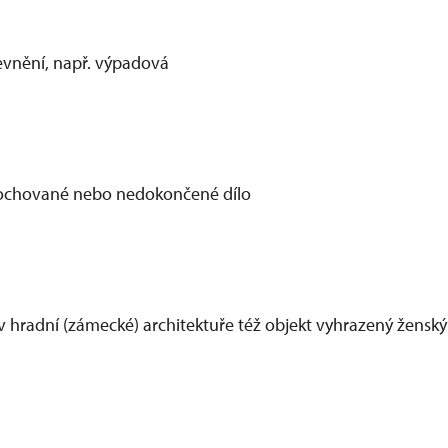
evnění, např. výpadová
ochované nebo nedokončené dílo
 v hradní (zámecké) architektuře též objekt vyhrazený žens