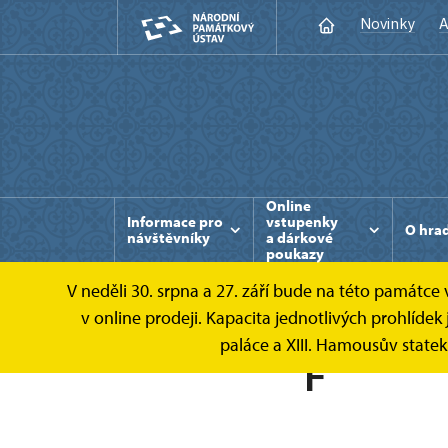
Novinky
A
Online
Informace pro
vstupenky
O hra
návštěvníky
a dárkové
poukazy
V neděli 30. srpna a 27. září bude na této památc
v online prodeji. Kapacita jednotlivých prohlíd
paláce a XIII. Hamousův state
F