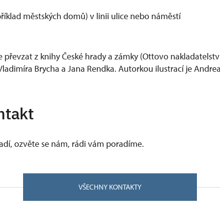
říklad městských domů) v linii ulice nebo náměstí
e převzat z knihy České hrady a zámky (Ottovo nakladatelstv
ladimíra Brycha a Jana Rendka. Autorkou ilustrací je Andr
ntakt
vadí, ozvěte se nám, rádi vám poradíme.
VŠECHNY KONTAKTY