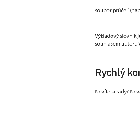
soubor průčelí (nap
Výkladový slovník j
souhlasem autorů V
Rychlý ko
Nevíte si rady? Ne