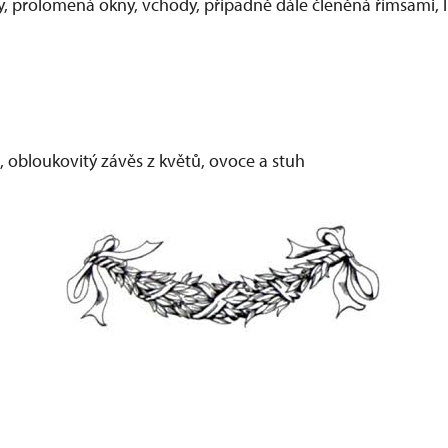
, prolomená okny, vchody, případně dále členěná římsami, li
, obloukovitý závěs z květů, ovoce a stuh