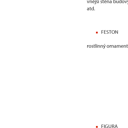
vnější stěna budovy
atd.
FESTON
rostlinný ornament
FIGURA