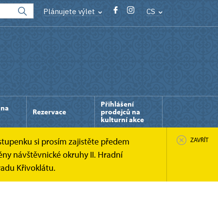
Plánujete výlet
CS
Přihlášení
 na
Rezervace
prodejců na
kulturní akce
stupenku si prosím zajistěte předem
ZAVŘÍT
ny návštěvnické okruhy II. Hradní
adu Křivoklátu.