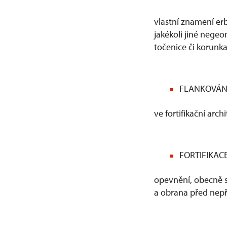
vlastní znamení erb
jakékoli jiné negeo
točenice či korunka
FLANKOVÁN
ve fortifikační arc
FORTIFIKAC
opevnění, obecně st
a obrana před nepř