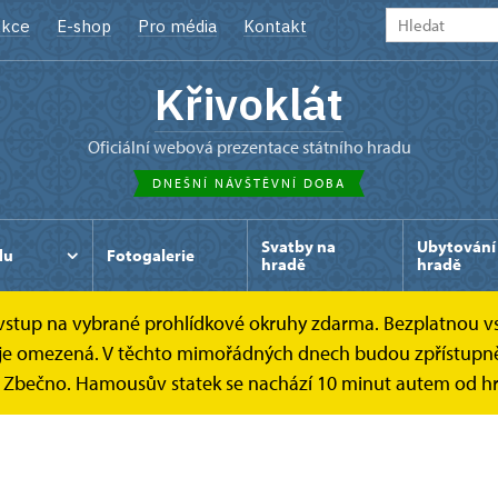
kce
E-shop
Pro média
Kontakt
Křivoklát
oficiální webová prezentace státního hradu
DNEŠNÍ NÁVŠTĚVNÍ DOBA
Svatby na
Ubytování
du
Fotogalerie
hradě
hradě
e vstup na vybrané prohlídkové okruhy zdarma. Bezplatnou v
ek je omezená. V těchto mimořádných dnech budou zpřístupně
k Zbečno. Hamousův statek se nachází 10 minut autem od hr