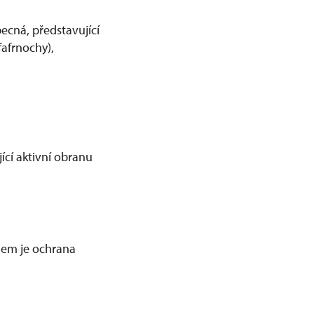
ecná, představující
fafrnochy),
jící aktivní obranu
elem je ochrana