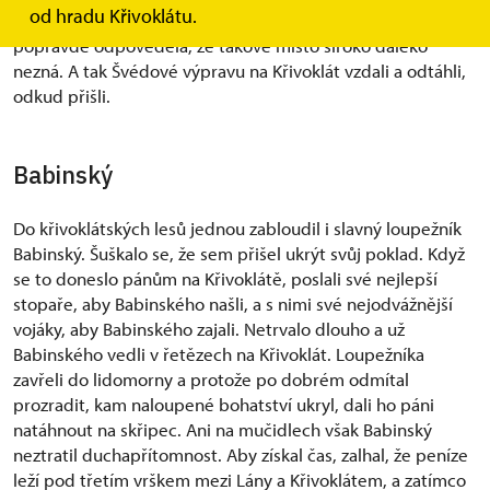
od hradu Křivoklátu.
zkomolenou češtinou, kudy vede cesta na Křivohnát, babka
popravdě odpověděla, že takové místo široko daleko
nezná. A tak Švédové výpravu na Křivoklát vzdali a odtáhli,
odkud přišli.
Babinský
Do křivoklátských lesů jednou zabloudil i slavný loupežník
Babinský. Šuškalo se, že sem přišel ukrýt svůj poklad. Když
se to doneslo pánům na Křivoklátě, poslali své nejlepší
stopaře, aby Babinského našli, a s nimi své nejodvážnější
vojáky, aby Babinského zajali. Netrvalo dlouho a už
Babinského vedli v řetězech na Křivoklát. Loupežníka
zavřeli do lidomorny a protože po dobrém odmítal
prozradit, kam naloupené bohatství ukryl, dali ho páni
natáhnout na skřipec. Ani na mučidlech však Babinský
neztratil duchapřítomnost. Aby získal čas, zalhal, že peníze
leží pod třetím vrškem mezi Lány a Křivoklátem, a zatímco