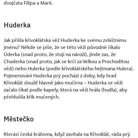
dvojčata Filipa a Marii.
Huderka
Jak přišla křivoklátská věž Huderka ke svému zvláštnímu
jménu? Někde se píše, že se této věži původně říkalo
Úderka (snad proto, že stojí na nároží), jinde zas, že
Chuderka (snad proto, jak se krčí za Velkou a Prochoditou
věží) nebo Hulerka (podle křivoklátského hejtmana Hulera).
Pojmenování Huderka prý pochází z doby, kdy hrad
Křivoklát sloužil hlavně jako mučírna – Huderka se věži
začalo říkat podle kapely, která na věži hrála (hudla), aby
přehlušila křik mučených.
Městečko
Kterási česká královna, když zavítala na Křivoklát, ráda prý