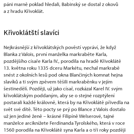
páni marně poklad hledali, Babinský se dostal z okovů
a z hradu Křivoklát.
Křivoklátští slavíci
Nejkrásnější z křivoklátských pověstí vypráví, že když
Blanka z Valois, první manželka markraběte Karla,
pozdějšího císaře Karla IV., porodila na hradě Křivoklátě
13. května roku 1335 dceru Markétu, nechal markrabě
snést z okolních lesů pod okna Blančiných komnat hejna
slavíků a ti svým zpěvem těšili markraběnku v jejím
šestinedělí. Později, už jako císař, rozkázal Karel IV. svým
křivoklátským poddaným, aby se o stejné rozptýlení
postarali každé královně, která by na Křivoklátě přivedla na
svět své dítě. Této pocty se prý po Blance z Valois dostalo
už jen jediné ženě – krásné Filipíně Welserové, tajné
manželce arciknížete Ferdinanda Tyrolského, která v roce
1560 porodila na Křivoklátě syna Karla a o tři roky později