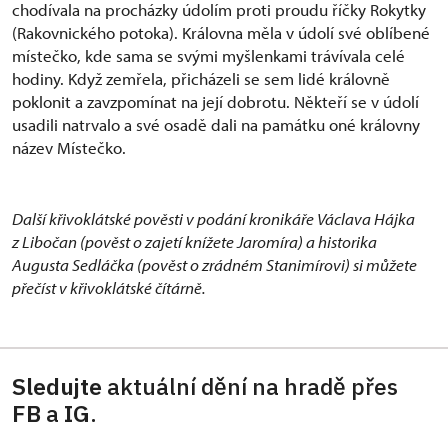
chodívala na procházky údolím proti proudu říčky Rokytky
(Rakovnického potoka). Královna měla v údolí své oblíbené
místečko, kde sama se svými myšlenkami trávívala celé
hodiny. Když zemřela, přicházeli se sem lidé královně
poklonit a zavzpomínat na její dobrotu. Někteří se v údolí
usadili natrvalo a své osadě dali na památku oné královny
název Místečko.
Další křivoklátské pověsti v podání kronikáře Václava Hájka
z Libočan (pověst o zajetí knížete Jaromíra) a historika
Augusta Sedláčka (pověst o zrádném Stanimírovi) si můžete
přečíst v křivoklátské čítárně.
Sledujte
aktuální dění na hradě přes
FB
a
IG
.