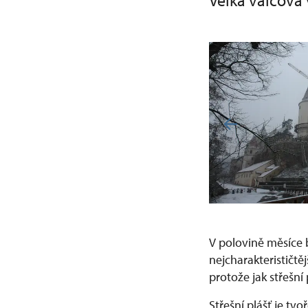
Velká válcová 
V polovině měsíce b
nejcharakterističt
protože jak střešní
Střešní plášť je tv