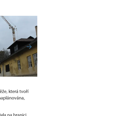
že, která tvoří
 naplánována,
yla na hranici