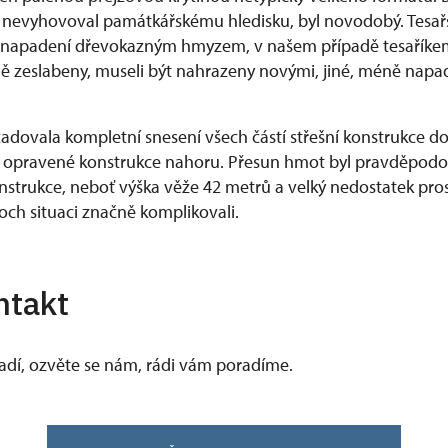
t nevyhovoval památkářskému hledisku, byl novodobý. Tesař
i napadení dřevokazným hmyzem, v našem případě tesaříkem.
ě zeslabeny, museli být nahrazeny novými, jiné, méně nap
adovala kompletní snesení všech částí střešní konstrukce do
 opravené konstrukce nahoru. Přesun hmot byl pravděpodo
onstrukce, neboť výška věže 42 metrů a velký nedostatek pro
och situaci značně komplikovali.
ntakt
vadí, ozvěte se nám, rádi vám poradíme.