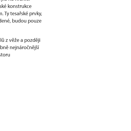
ské konstrukce
 Ty tesařské prvky,
adené, budou pouze
lů z věže a později
bně nejnáročnější
storu