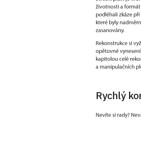
životnosti a formá
podléhali zkáze př
které byly nadměrn
zasanovány.
Rekonstrukce si vyž
opětovné vynesení
kapitolou celé rek
a manipulačních pl
Rychlý ko
Nevíte si rady? Ne