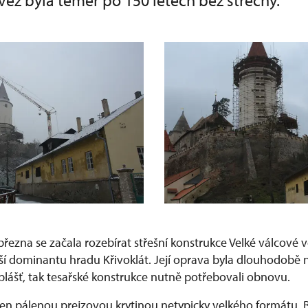
věž byla téměř po 150 letech bez střechy.
řezna se začala rozebírat střešní konstrukce Velké válcové vě
ější dominantu hradu Křivoklát. Její oprava byla dlouhodobě
 plášť, tak tesařské konstrukce nutně potřebovali obnovu.
ořen pálenou prejzovou krytinou netypicky velkého formátu. B