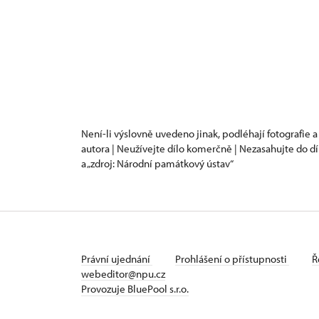
Není-li výslovně uvedeno jinak, podléhají fotografie a
autora | Neužívejte dílo komerčně | Nezasahujte do dí
a „zdroj: Národní památkový ústav“
Právní ujednání
Prohlášení o přístupnosti
Ř
webeditor@npu.cz
Provozuje BluePool s.r.o.