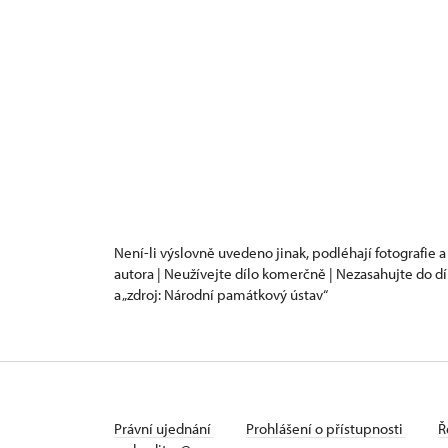
Není-li výslovně uvedeno jinak, podléhají fotografie a
autora | Neužívejte dílo komerčně | Nezasahujte do dí
a „zdroj: Národní památkový ústav“
Právní ujednání
Prohlášení o přístupnosti
Ř