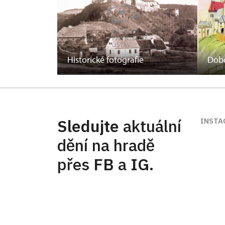
Historické fotografie
Dobo
Sledujte
aktuální
INSTA
dění na hradě
přes
FB
a
IG
.