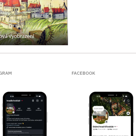
vá vyobrazení
GRAM
FACEBOOK