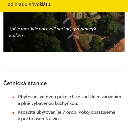
od hradu Křivoklátu.
tvořenou po mnoha staletí a majestátní elegancí.
Spěte tam, kde nocovali naši nejvýznamnější
králové.
Četnická stanice
Ubytování ve dvou pokojích se sociálním zařízením
a plně vybavenou kuchyňkou.
Kapacita ubytování je 7 osob. Pokoj obsazujeme
v počtu osob 3 a více.