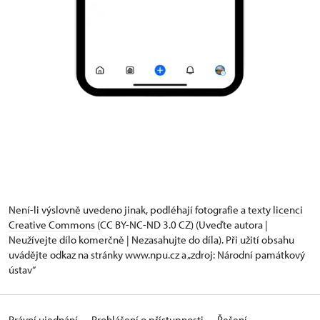
Není-li výslovně uvedeno jinak, podléhají fotografie a texty
licenci
Creative Commons
(CC BY-NC-ND 3.0 CZ) (Uveďte autora |
Neužívejte dílo komerčně | Nezasahujte do díla). Při užití obsahu
uvádějte odkaz na stránky www.npu.cz a „zdroj: Národní památkový
ústav“
Právní ujednání
Prohlášení o přístupnosti
Řešení