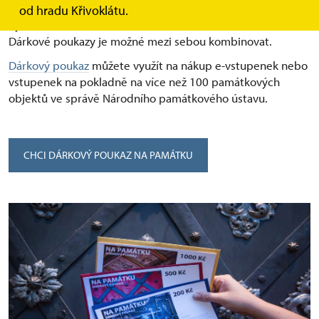
nejen příznivce hradů a zámků.
od hradu Křivoklátu.
Vybírat můžete ze tří variant –⁠ 200 Kč, 500 Kč a 1000 Kč.
Dárkové poukazy je možné mezi sebou kombinovat.
Dárkový poukaz
můžete využít na nákup e-vstupenek nebo
vstupenek na pokladně na více než 100 památkových
objektů ve správě Národního památkového ústavu.
CHCI DÁRKOVÝ POUKAZ NA PAMÁTKU