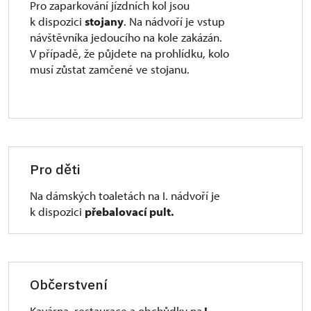
Pro zaparkování jízdních kol jsou
k dispozici
stojany
. Na nádvoří je vstup
návštěvníka jedoucího na kole zakázán.
V případě, že půjdete na prohlídku, kolo
musí zůstat zamčené ve stojanu.
Pro děti
Na dámských toaletách na I. nádvoří je
k dispozici
přebalovací pult.
Občerstvení
Kavárna, restaurace a obchůdky na
I.