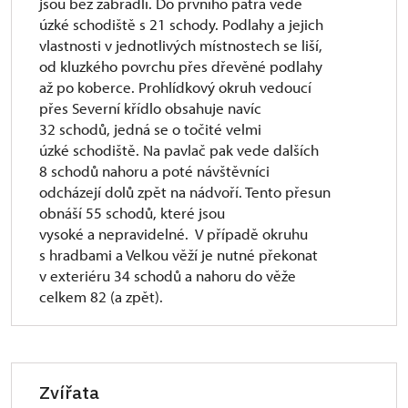
jsou bez zábradlí. Do prvního patra vede
úzké schodiště s 21 schody. Podlahy a jejich
vlastnosti v jednotlivých místnostech se liší,
od kluzkého povrchu přes dřevěné podlahy
až po koberce. Prohlídkový okruh vedoucí
přes Severní křídlo obsahuje navíc
32 schodů, jedná se o točité velmi
úzké schodiště. Na pavlač pak vede dalších
8 schodů nahoru a poté návštěvníci
odcházejí dolů zpět na nádvoří. Tento přesun
obnáší 55 schodů, které jsou
vysoké a nepravidelné. V případě okruhu
s hradbami a Velkou věží je nutné překonat
v exteriéru 34 schodů a nahoru do věže
celkem 82 (a zpět).
Zvířata