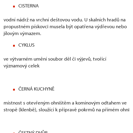
CISTERNA
vodní nádrž na vrchní deštovou vodu. U skalních hradů na
propustném pískovci musela být opatřena výdřevou nebo
jílovým výmazem.
CYKLUS
ve výtvarném umění soubor děl či výjevů, tvořící
významový celek
ČERNÁ KUCHYNĚ
místnost s otevřeným ohništěm a komínovým odtahem ve
stropě (klenbě), sloužící k přípravě pokrmů na přímém ohni
ČESTNÝ DVŮR