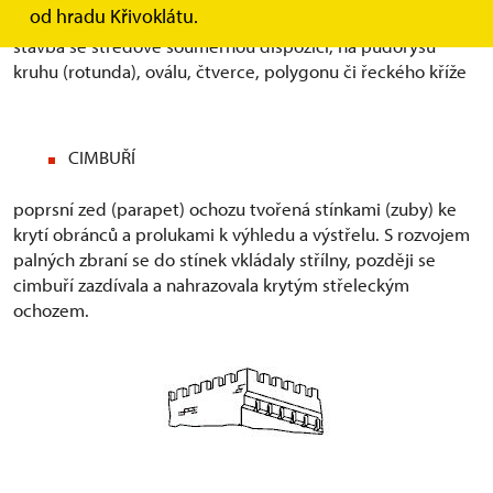
od hradu Křivoklátu.
stavba se středově souměrnou dispozicí, na půdorysu
kruhu (rotunda), oválu, čtverce, polygonu či řeckého kříže
CIMBUŘÍ
poprsní zed (parapet) ochozu tvořená stínkami (zuby) ke
krytí obránců a prolukami k výhledu a výstřelu. S rozvojem
palných zbraní se do stínek vkládaly střílny, později se
cimbuří zazdívala a nahrazovala krytým střeleckým
ochozem.