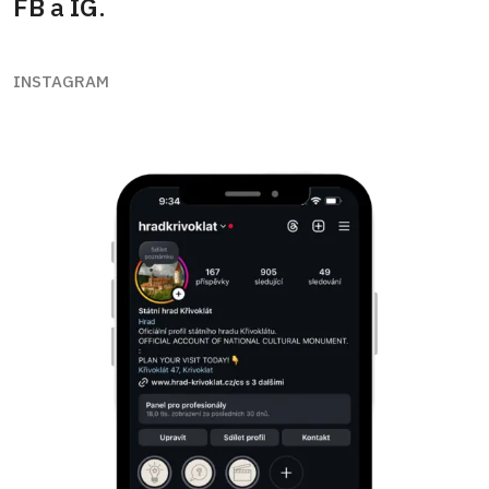
FB
a
IG
.
INSTAGRAM