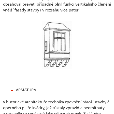
obsahoval prevet, případně plnil funkci vertikálního členění
vnější fasády stavby i v rozsahu více pater
ARMATURA
v historické architektuře technika zpevnění nároží stavby či
opěrného pilíře kvádry, jež zůstaly zpravidla neomítnuty
a projevily se současně jako výtvarný prvek. Zvláštním