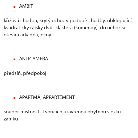
AMBIT
křížová chodba; krytý ochoz v podobě chodby, obklopující
kvadraticky rajský dvůr kláštera (komendy), do něhož se
otevírá arkádou, okny
ANTICAMERA
předsíň, předpokoj
APARTMÁ, APPARTEMENT
soubor místností, tvořících uzavřenou obytnou složku
zámku