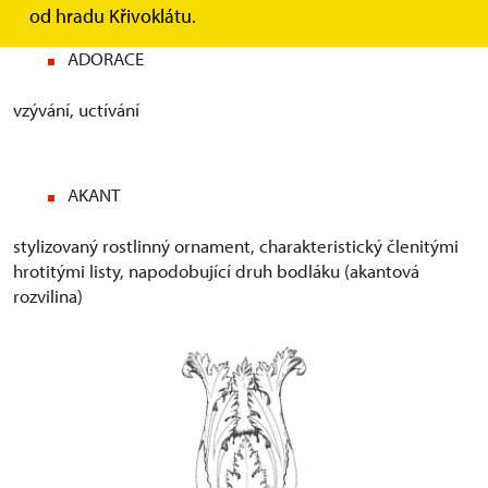
od hradu Křivoklátu.
ADORACE
vzývání, uctívání
AKANT
stylizovaný rostlinný ornament, charakteristický členitými
hrotitými listy, napodobující druh bodláku (akantová
rozvilina)