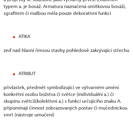
typem a. je bosáž. Armatura naznačená omítkovou bosáží,
sgrafitem či malbou měla pouze dekorativní funkci
ATIKA
zeď nad hlavní římsou stavby pohledově zakrývající střechu
ATRIBUT
přívlastek, předmět symbolizující ve výtvarném umění
konkrétní osobu božstva či světce (individuální a.) či
skupinu světců(kolektivní a.) s funkcí určujícího znaku A.
připomínají činnost zobrazovaných postav či mučednickou
smrt (nástroje umučení)