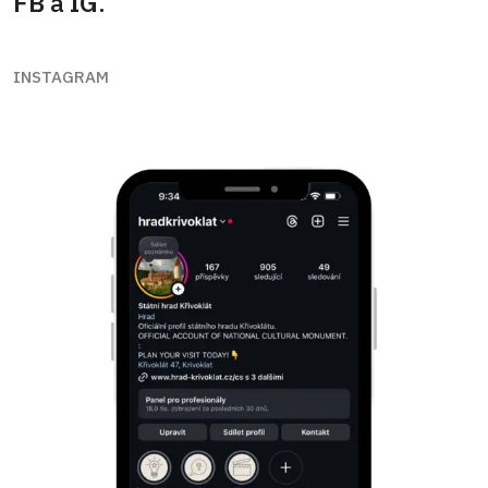
FB
a
IG
.
INSTAGRAM