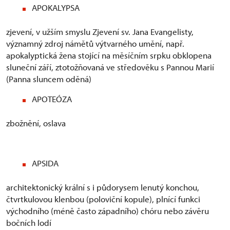
APOKALYPSA
zjevení, v užším smyslu Zjevení sv. Jana Evangelisty,
významný zdroj námětů výtvarného umění, např.
apokalyptická žena stojící na měsíčním srpku obklopena
sluneční září, ztotožňovaná ve středověku s Pannou Marií
(Panna sluncem oděná)
APOTEÓZA
zbožnění, oslava
APSIDA
architektonický krální s i půdorysem lenutý konchou,
čtvrtkulovou klenbou (poloviční kopule), plnící funkci
východního (méně často západního) chóru nebo závěru
bočních lodí