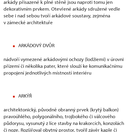
arkády přisazené k plné stěně jsou naproti tomu jen
dekorativním prvkem. Otevřené arkády sdružené vedle
sebe i nad sebou tvoří arkádové soustavy, zejména
v zámecké architektuře
ARKÁDOVÝ DVŮR
nádvoří vymezené arkádovými ochozy (lodžiemi) v úrovni
přízemí či několika pater, které slouží ke komunikačnímu
propojení jednotlivých místností interiéru
ARKÝŘ
architektonický, původně obranný prvek (krytý balkon)
pravoúhlého, polygonálního, trojbokého či válcového
půdorysu, vysunutý z líce stavby na krakorcích, konzolách
či noze. Rozšiřoval obytný prostor, tvořil závěr kaple či