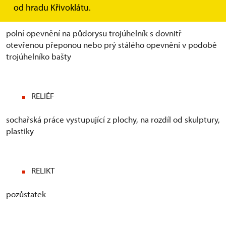
od hradu Křivoklátu.
REDAN
polní opevnění na půdorysu trojúhelník s dovnitř
otevřenou přeponou nebo prý stálého opevnění v podobě
trojúhelníko bašty
RELIÉF
sochařská práce vystupující z plochy, na rozdíl od skulptury,
plastiky
RELIKT
pozůstatek