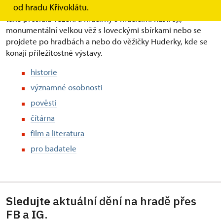
od hradu Křivoklátu.
bohaté fürstenberské muzeum a obrazárnu. Navštívíte
také proslulá vězení a mučírny s mučícími nástroji,
monumentální velkou věž s loveckými sbírkami nebo se
projdete po hradbách a nebo do věžičky Huderky, kde se
konají příležitostné výstavy.
historie
významné osobnosti
pověsti
čítárna
film a literatura
pro badatele
Sledujte
aktuální dění na hradě přes
FB
a
IG
.