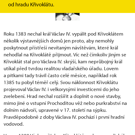
od hradu Křivoklátu.
Roku 1383 nechal král Václav IV. vypálit pod Křivoklátem
několik výstavnějších domů jen proto, aby nemohly
poskytnout přístřeší nevítaným návštěvám, které král
nehodlal na Křivoklátě přijmout. Víc než čímkoliv jiným se
Křivoklát stal pro Václava IV. skrýší, kam neprůbojný král
utíkal před tvrdou realitou vladařského úřadu. Lovem
a pitkami tady trávil často celé měsíce, například rok
1385 tu pobyl téměř celý. Svou náklonnost Křivoklátu
projevoval Václav IV. i velkorysými investicemi do jeho
zvelebení. Hrad nechal rozšířit a doplnit o nové stavby,
mimo jiné o vstupní Prochoditou věž nebo purkrabství na
dolním nádvoří, upravené v 17. století na sýpku.
Pravděpodobně z doby Václava IV. pochází i první hradní
vodovod.