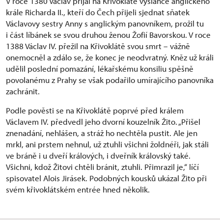
V roce 1380 Václav přijal na Křivoklátě vyslance anglického
krále Richarda II., kteří do Čech přijeli sjednat sňatek
Václavovy sestry Anny s anglickým panovníkem, prožil tu
i část líbánek se svou druhou ženou Žofií Bavorskou. V roce
1388 Václav IV. přežil na Křivoklátě svou smrt – vážně
onemocněl a zdálo se, že konec je neodvratný. Kněz už králi
udělil poslední pomazání, lékařskému konsiliu spěšně
povolanému z Prahy se však podařilo umírajícího panovníka
zachránit.
Podle pověsti se na Křivoklátě poprvé před králem
Václavem IV. předvedl jeho dvorní kouzelník Žito. „Přišel
znenadání, nehlášen, a stráž ho nechtěla pustit. Ale jen
mrkl, ani prstem nehnul, už ztuhli všichni žoldnéři, jak stáli
ve bráně i u dveří králových, i dveřník královský také.
Všichni, kdož Žitovi chtěli bránit, ztuhli. Přimrazil je,“ líčí
spisovatel Alois Jirásek. Podobných kousků ukázal Žito při
svém křivoklátském entrée hned několik.