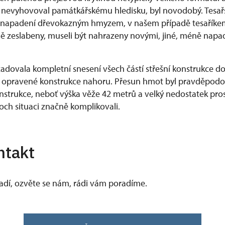
t nevyhovoval památkářskému hledisku, byl novodobý. Tesař
i napadení dřevokazným hmyzem, v našem případě tesaříkem.
ě zeslabeny, museli být nahrazeny novými, jiné, méně nap
adovala kompletní snesení všech částí střešní konstrukce do
 opravené konstrukce nahoru. Přesun hmot byl pravděpodo
onstrukce, neboť výška věže 42 metrů a velký nedostatek pro
och situaci značně komplikovali.
ntakt
vadí, ozvěte se nám, rádi vám poradíme.