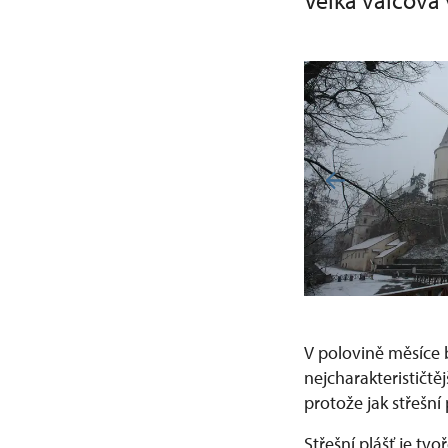
Velká válcová 
V polovině měsíce b
nejcharakterističt
protože jak střešní
Střešní plášť je tv