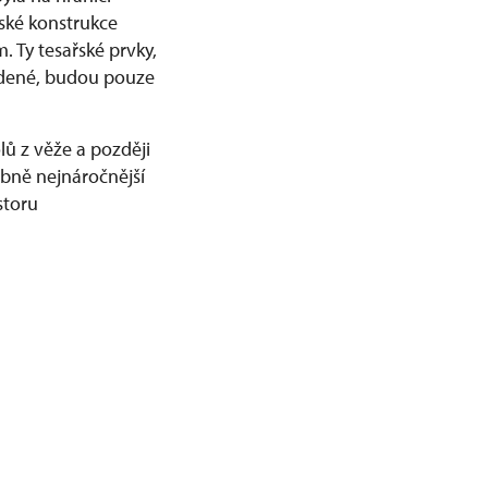
ské konstrukce
 Ty tesařské prvky,
adené, budou pouze
lů z věže a později
bně nejnáročnější
storu