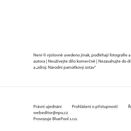
Není-li výslovně uvedeno jinak, podléhají fotografie a
autora | Neužívejte dílo komerčně | Nezasahujte do dí
a „zdroj: Národní památkový ústav“
Právní ujednání
Prohlášení o přístupnosti
Ř
webeditor@npu.cz
Provozuje BluePool s.r.o.