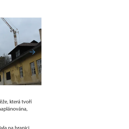
že, která tvoří
 naplánována,
yla na hranici