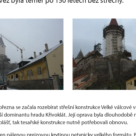
věž byla téměř po 150 letech bez střechy.
řezna se začala rozebírat střešní konstrukce Velké válcové vě
ější dominantu hradu Křivoklát. Její oprava byla dlouhodobě
 plášť, tak tesařské konstrukce nutně potřebovali obnovu.
ořen pálenou prejzovou krytinou netypicky velkého formátu. B