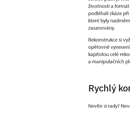
životnosti a formá
podléhali zkáze př
které byly nadměrn
zasanovány.
Rekonstrukce si vyž
opětovné vynesení
kapitolou celé rek
a manipulačních pl
Rychlý ko
Nevíte si rady? Ne