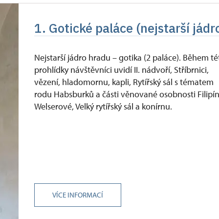
1. Gotické paláce (nejstarší jádr
Nejstarší jádro hradu – gotika (2 paláce). Během té
prohlídky návštěvníci uvidí II. nádvoří, Stříbrnici,
vězení, hladomornu, kapli, Rytířský sál s tématem
rodu Habsburků a části věnované osobnosti Filipí
Welserové, Velký rytířský sál a konírnu.
VÍCE INFORMACÍ