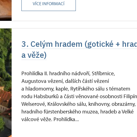
VÍCE INFORMACÍ
3. Celým hradem (gotické + hra
a věže)
Prohlídka II. hradního nádvoří, Stříbrnice,
Augustova vězení, dalších částí vězení
a hladomorny, kaple, Rytířského sálu s tématem
rodu Habsburků a části věnované osobnosti Filipí
Welserové, Královského sálu, knihovny, obrazárny,
hradního fürstenberského muzea, hradeb a Velké
válcové věže. Prohlídka...