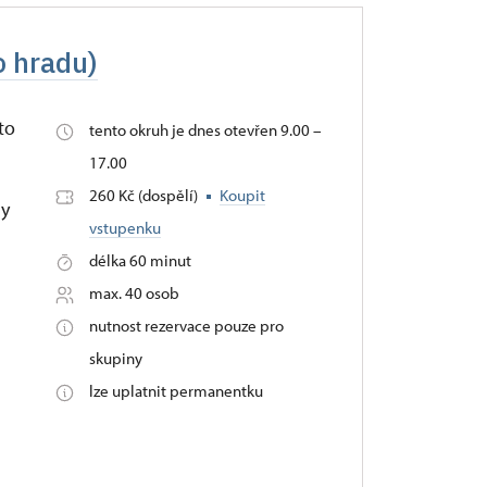
o hradu)
to
tento okruh je dnes otevřen 9.00 –
17.00
260 Kč (dospělí)
Koupit
ny
vstupenku
délka 60 minut
max. 40 osob
nutnost rezervace pouze pro
skupiny
lze uplatnit permanentku