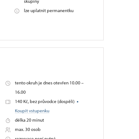
skupiny
lze uplatnit permanentku
tento okruh je dnes otevřen 10.00 –
16.00
140 Kč, bez průvodce (dospělí)
Koupit vstupenku
délka 20 minut
max. 30 osob
rezervace není nutná