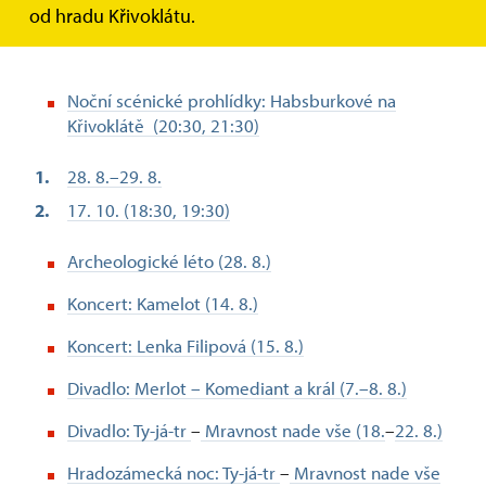
od hradu Křivoklátu.
Noční scénické prohlídky: Habsburkové na
Křivoklátě (20:30, 21:30)
28. 8.–29. 8.
17. 10. (18:30, 19:30)
Archeologické léto (28. 8.)
Koncert: Kamelot (14. 8.)
Koncert: Lenka Filipová (15. 8.)
Divadlo: Merlot – Komediant a král (7.–8. 8.)
Divadlo: Ty-já-tr
–
Mravnost nade vše (18.
–
22. 8.)
Hradozámecká noc:
Ty-já-tr
–
Mravnost nade vše