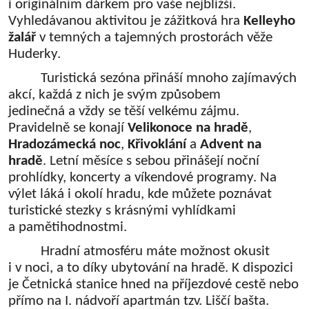
i originálním dárkem pro vaše nejbližší.
Vyhledávanou aktivitou je zážitková hra
Kelleyho
žalář
v temných a tajemných prostorách věže
Huderky.
Turistická sezóna přináší mnoho zajímavých
akcí, každá z nich je svým způsobem
jedinečná a vždy se těší velkému zájmu.
Pravidelně se konají
Velikonoce na hradě
,
Hradozámecká noc
,
Křivoklání
a
Advent na
hradě
. Letní měsíce s sebou přinášejí noční
prohlídky, koncerty a víkendové programy. Na
výlet láká i okolí hradu, kde můžete poznávat
turistické stezky s krásnými vyhlídkami
a pamětihodnostmi.
Hradní atmosféru máte možnost okusit
i v noci, a to díky ubytování na hradě. K dispozici
je Četnická stanice hned na příjezdové cestě nebo
přímo na I. nádvoří apartmán tzv. Liščí bašta.