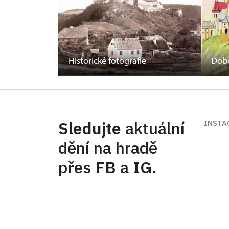
Historické fotografie
Dobo
Sledujte
aktuální
INSTA
dění na hradě
přes
FB
a
IG
.