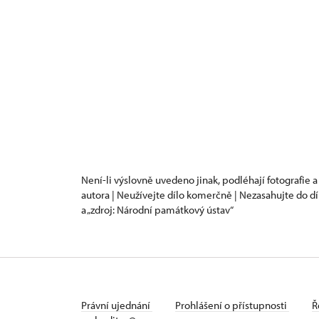
Není-li výslovně uvedeno jinak, podléhají fotografie a
autora | Neužívejte dílo komerčně | Nezasahujte do dí
a „zdroj: Národní památkový ústav“
Právní ujednání
Prohlášení o přístupnosti
Ř