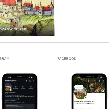
vá vyobrazení
GRAM
FACEBOOK