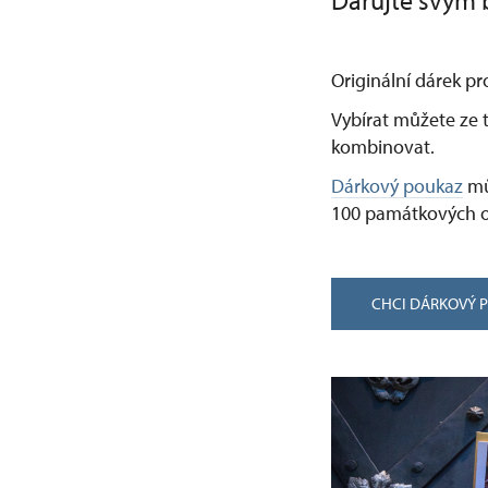
Darujte svým b
Originální dárek pr
Vybírat můžete ze t
kombinovat.
Dárkový poukaz
mů
100 památkových o
CHCI DÁRKOVÝ 