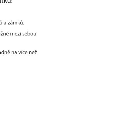
átku!
adů a zámků.
možné mezi sebou
dně na více než