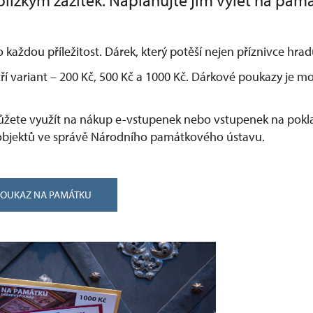
lízkým zážitek. Naplánujte jim výlet na pam
o každou příležitost. Dárek, který potěší nejen příznivce hr
ří variant –⁠ 200 Kč, 500 Kč a 1000 Kč. Dárkové poukazy je 
žete využít na nákup e-vstupenek nebo vstupenek na pokla
bjektů ve správě Národního památkového ústavu.
POUKAZ NA PAMÁTKU