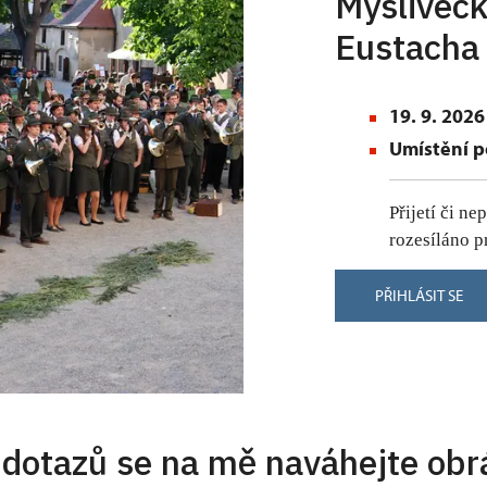
Mysliveck
Eustacha
19. 9. 2026
Umístění p
Přijetí či n
rozesíláno p
PŘIHLÁSIT SE
 dotazů se na mě naváhejte obrá