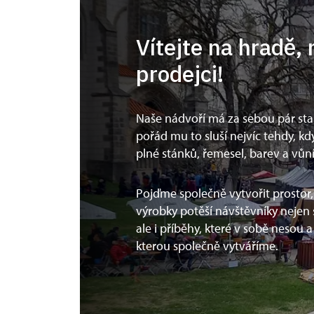
Vítejte na hradě, 
prodejci!
Naše nádvoří má za sebou pár stale
pořád mu to sluší nejvíc tehdy, kdy
plné stánků, řemesel, barev a vůn
Pojďme společně vytvořit prostor,
výrobky potěší návštěvníky nejen 
ale i příběhy, které v sobě nesou 
kterou společně vytváříme.