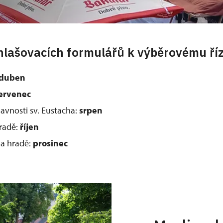
hlašovacích formulářů k výběrovému ří
duben
ervenec
lavnosti sv. Eustacha:
srpen
radě:
říjen
na hradě:
prosinec