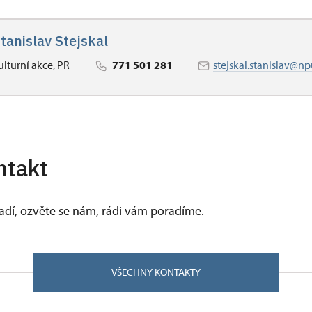
tanislav Stejskal
ulturní akce, PR
771 501 281
stejskal.stanislav@np
ntakt
vadí, ozvěte se nám, rádi vám poradíme.
VŠECHNY KONTAKTY