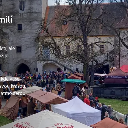
milí
tí, ale
ž je
í.
 kde vaše
svou krásou,
a atmosférou,