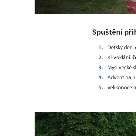
Spuštění při
Dětský den:
Křivoklání:
č
Myslivecké s
Advent na h
Velikonoce 