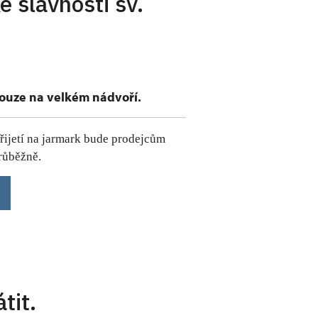
é slavnosti sv.
ouze na velkém nádvoří.
epřijetí na jarmark bude prodejcům
růběžně.
tit.