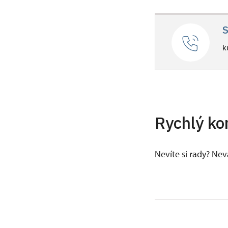
S
k
Rychlý ko
Nevíte si rady? Ne