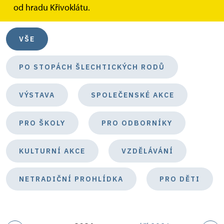
od hradu Křivoklátu.
Kategorie akcí
VŠE
PO STOPÁCH ŠLECHTICKÝCH RODŮ
VÝSTAVA
SPOLEČENSKÉ AKCE
PRO ŠKOLY
PRO ODBORNÍKY
KULTURNÍ AKCE
VZDĚLÁVÁNÍ
NETRADIČNÍ PROHLÍDKA
PRO DĚTI