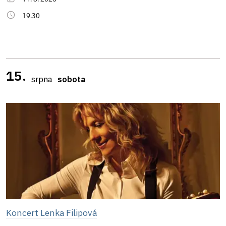
19.30
15.
srpna
sobota
Koncert Lenka Filipová