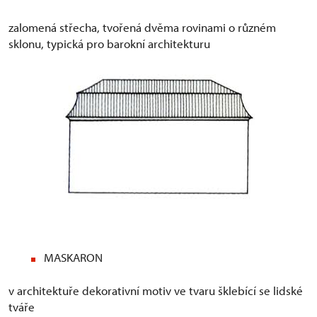
zalomená střecha, tvořená dvěma rovinami o různém
sklonu, typická pro barokní architekturu
MASKARON
v architektuře dekorativní motiv ve tvaru šklebící se lidské
tváře