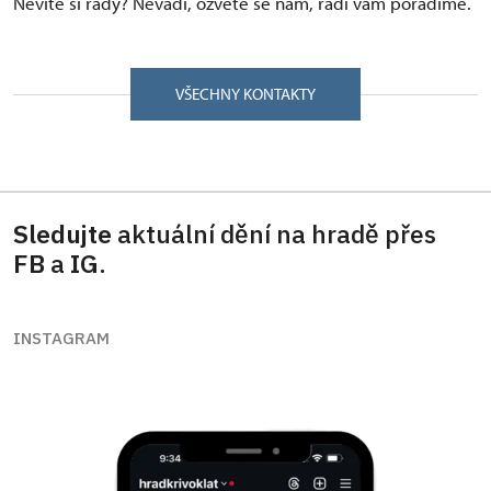
Nevíte si rady? Nevadí, ozvěte se nám, rádi vám poradíme.
VŠECHNY KONTAKTY
Sledujte
aktuální dění na hradě přes
FB
a
IG
.
INSTAGRAM