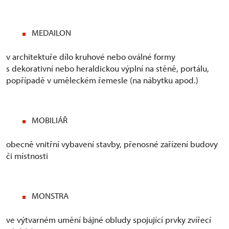
MEDAILON
v architektuře dílo kruhové nebo oválné formy
s dekorativní nebo heraldickou výplní na stěně, portálu,
popřípadě v uměleckém řemesle (na nábytku apod.)
MOBILIÁŘ
obecně vnitřní vybavení stavby, přenosné zařízení budovy
či místnosti
MONSTRA
ve výtvarném umění bájné obludy spojující prvky zvířecí