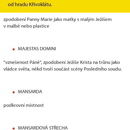
od hradu Křivoklátu.
MADONA
zpodobení Panny Marie jako matky s malým Ježíšem
v malbě nebo plastice
MAJESTAS DOMINI
"vznešenost Páně", zpodobení Ježíše Krista na trůnu jako
vládce světa, někd tvoří součást scény Posledního soudu.
MANSARDA
podkrovní místnost
MANSARDOVÁ STŘECHA