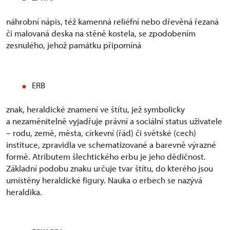
náhrobní nápis, též kamenná reliéfní nebo dřevěná řezaná
či malovaná deska na stěně kostela, se zpodobením
zesnulého, jehož památku připomíná
ERB
znak, heraldické znamení ve štítu, jež symbolicky
a nezaměnitelně vyjadřuje právní a sociální status uživatele
– rodu, země, města, církevní (řád) či světské (cech)
instituce, zpravidla ve schematizované a barevně výrazné
formě. Atributem šlechtického erbu je jeho dědičnost.
Základní podobu znaku určuje tvar štítu, do kterého jsou
umístěny heraldické figury. Nauka o erbech se nazývá
heraldika.