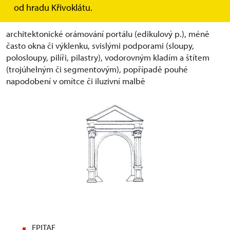
od hradu Křivoklátu.
EDIKULA
architektonické orámování portálu (edikulový p.), méně
často okna či výklenku, svislými podporami (sloupy,
polosloupy, pilíři, pilastry), vodorovným kladím a štítem
(trojúhelným či segmentovým), popřípadě pouhé
napodobení v omítce či iluzivní malbě
EPITAF