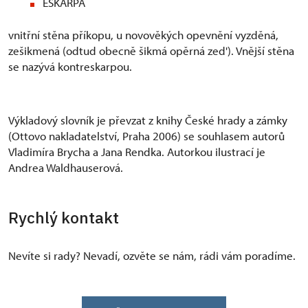
ESKARPA
vnitřní stěna příkopu, u novověkých opevnění vyzděná,
zešikmená (odtud obecně šikmá opěrná zed'). Vnější stěna
se nazývá kontreskarpou.
Výkladový slovník je převzat z knihy České hrady a zámky
(Ottovo nakladatelství, Praha 2006) se souhlasem autorů
Vladimíra Brycha a Jana Rendka. Autorkou ilustrací je
Andrea Waldhauserová.
Rychlý kontakt
Nevíte si rady? Nevadí, ozvěte se nám, rádi vám poradíme.