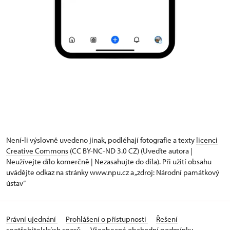
Není-li výslovně uvedeno jinak, podléhají fotografie a texty
licenci
Creative Commons
(CC BY-NC-ND 3.0 CZ) (Uveďte autora |
Neužívejte dílo komerčně | Nezasahujte do díla). Při užití obsahu
uvádějte odkaz na stránky www.npu.cz a „zdroj: Národní památkový
ústav“
Právní ujednání
Prohlášení o přístupnosti
Řešení
spotřebitelských sporů
Všeobecné obchodní podmínky