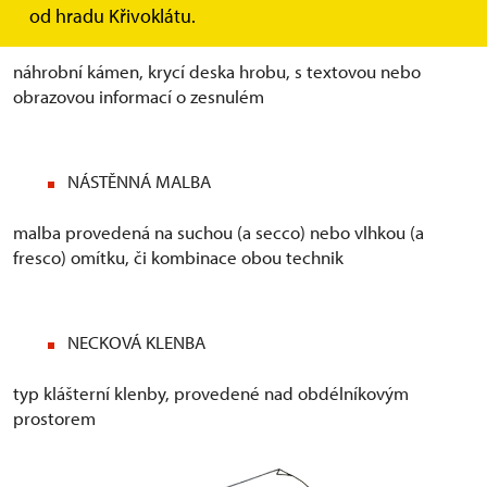
od hradu Křivoklátu.
NÁHROBNÍK
náhrobní kámen, krycí deska hrobu, s textovou nebo
obrazovou informací o zesnulém
NÁSTĚNNÁ MALBA
malba provedená na suchou (a secco) nebo vlhkou (a
fresco) omítku, či kombinace obou technik
NECKOVÁ KLENBA
typ klášterní klenby, provedené nad obdélníkovým
prostorem