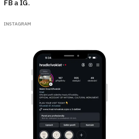
FB
a
IG
.
INSTAGRAM