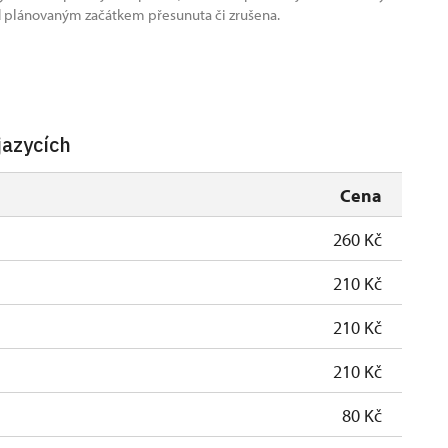
 plánovaným začátkem přesunuta či zrušena.
jazycích
Cena
260 Kč
210 Kč
210 Kč
210 Kč
80 Kč