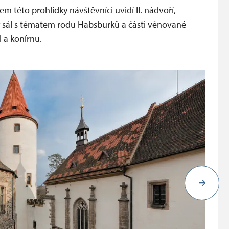
em této prohlídky návštěvníci uvidí II. nádvoří,
ský sál s tématem rodu Habsburků a části věnované
l a konírnu.