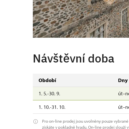
Návštěvní doba
Období
Dny
1. 5.-30. 9.
út–n
1. 10.-31. 10.
út–n
Pro on-line prodej jsou uvolněny pouze vybran
získáte v pokladně hradu. On-line prodej slouží 