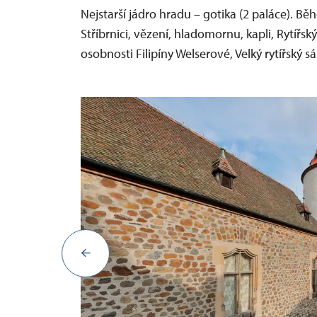
Nejstarší jádro hradu – gotika (2 paláce). Běh
Stříbrnici, vězení, hladomornu, kapli, Rytíř
osobnosti Filipíny Welserové, Velký rytířský sá