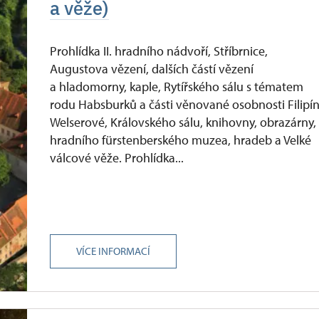
a věže)
Prohlídka II. hradního nádvoří, Stříbrnice,
Augustova vězení, dalších částí vězení
a hladomorny, kaple, Rytířského sálu s tématem
rodu Habsburků a části věnované osobnosti Filipí
Welserové, Královského sálu, knihovny, obrazárny,
hradního fürstenberského muzea, hradeb a Velké
válcové věže. Prohlídka...
VÍCE INFORMACÍ