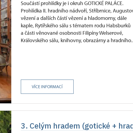
ůkazu)
Součástí prohlídky je i okruh GOTICKÉ PALÁCE.
Prohlídka II. hradního nádvoří, Stříbrnice, Augusto
vězení a dalších částí vězení a hladomorny, dále
kaple, Rytířského sálu s tématem rodu Habsburků
a části věnované osobnosti Filipíny Welserové,
Královského sálu, knihovny, obrazárny a hradního..
VÍCE INFORMACÍ
3. Celým hradem (gotické + hra