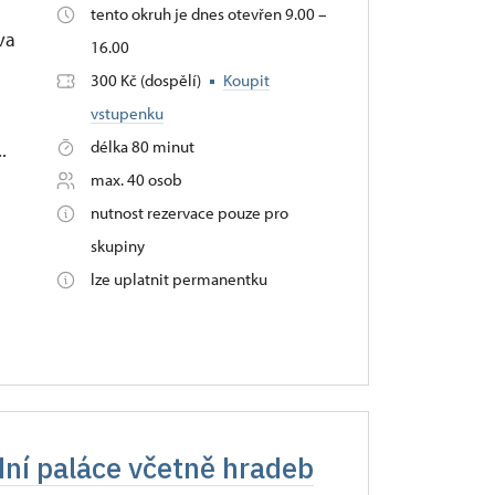
tento okruh je dnes otevřen 9.00 –
va
16.00
300 Kč (dospělí)
Koupit
vstupenku
délka 80 minut
.
max. 40 osob
nutnost rezervace pouze pro
skupiny
lze uplatnit permanentku
dní paláce včetně hradeb