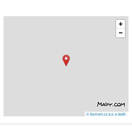
+
−
© Seznam.cz a.s. a další