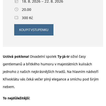
18. 8. 2026 – 22. 8. 2026
20.00
300 Kč
KOUPIT VSTUPENKU
Uctivá poklona!
Divadelní spolek
Ty-já-tr
oživí časy
gentlemanů a břitkého humoru v majestátních kulisách
jednoho z našich nejkrásnějších hradů. Na hlavním nádvoří
Křivoklátu vás čeká večer plný elegance a smíchu pod širým
nebem.
To nejdůležitější: