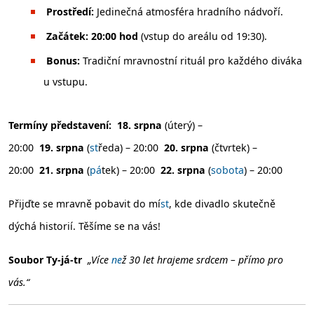
Prostředí:
Jedinečná atmosféra hradního nádvoří.
Začátek:
20:00 hod
(vstup do areálu od 19:30).
Bonus:
Tradiční mravnostní rituál pro každého diváka
u vstupu.
Termíny představení:
18. srpna
(úterý) –
20:00
19. srpna
(
st
ředa) – 20:00
20. srpna
(čtvrtek) –
20:00
21. srpna
(
pá
tek) – 20:00
22. srpna
(
sobota
) – 20:00
Přijďte se mravně pobavit do mí
st
, kde divadlo skutečně
dýchá historií. Těšíme se na vás!
Soubor Ty-já-tr
„Více
ne
ž 30 let hrajeme srdcem – přímo pro
vás.“