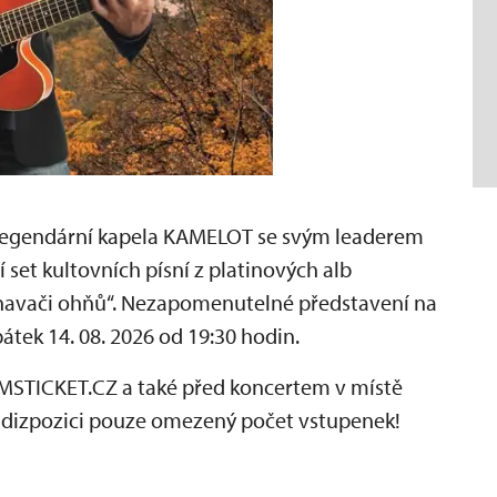
í legendární kapela KAMELOT se svým leaderem
set kultovních písní z platinových alb
yznavači ohňů“. Nezapomenutelné představení na
átek 14. 08. 2026 od 19:30 hodin.
 SMSTICKET.CZ a také před koncertem v místě
k dizpozici pouze omezený počet vstupenek!