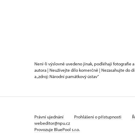
Není-li výslovně uvedeno jinak, podléhají fotografie a
autora | Neužívejte dílo komerčně | Nezasahujte do dí
a „zdroj: Národní památkový ústav“
Právní ujednání
Prohlášení o přístupnosti
Ř
webeditor@npu.cz
Provozuje BluePool s.r.o.