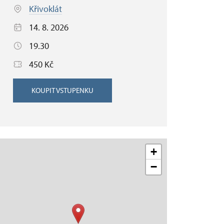
Křivoklát
14. 8. 2026
19.30
450 Kč
KOUPIT VSTUPENKU
+
−