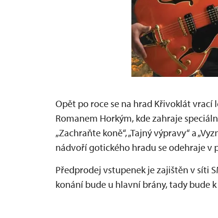
Opět po roce se na hrad Křivoklát vrac
Romanem Horkým, kde zahraje speciální 
„Zachraňte koně“, „Tajný výpravy“ a „V
nádvoří gotického hradu se odehraje v p
Předprodej vstupenek je zajištěn v síti
konání bude u hlavní brány, tady bude 