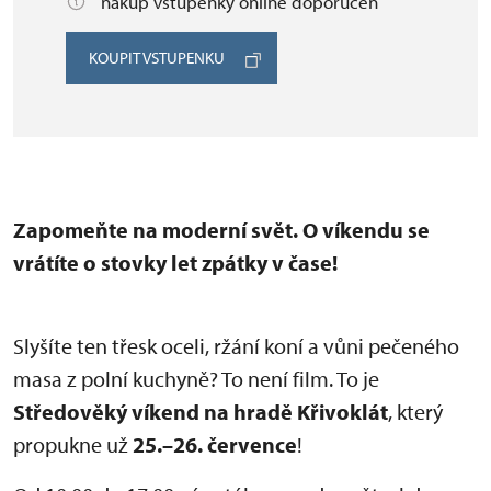
nákup vstupenky online doporučen
KOUPIT VSTUPENKU
Zapomeňte na moderní svět. O víkendu se
vrátíte o stovky let zpátky v čase!
Slyšíte ten třesk oceli, ržání koní a vůni pečeného
masa z polní kuchyně? To není film. To je
Středověký víkend na hradě Křivoklát
, který
propukne už
25.–26. července
!