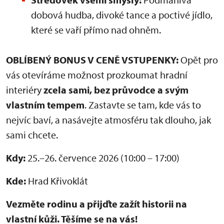
dobová hudba, divoké tance a poctivé jídlo,
které se vaří přímo nad ohněm.
OBLÍBENÝ BONUS V CENĚ VSTUPENKY:
Opět pro
vás otevíráme možnost prozkoumat hradní
interiéry
zcela sami, bez průvodce a svým
vlastním tempem
. Zastavte se tam, kde vás to
nejvíc baví, a nasávejte atmosféru tak dlouho, jak
sami chcete.
Kdy:
25.–26. července 2026 (10:00 – 17:00)
Kde:
Hrad Křivoklát
Vezměte rodinu a přijďte zažít historii na
vlastní kůži. Těšíme se na vás!