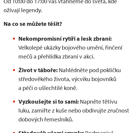
Od 10:00 do 17:00 vás vtáhneme do světa, kde
ožívají legendy.
Na co se můžete těšit?
Nekompromisní rytíři a lesk zbraní:
Velkolepé ukázky bojového umění, řinčení
mečů a přehlídka zbraní v akci.
Život v táboře:
Nahlédněte pod pokličku
středověkého života, výcviku bojovníků
a péči o ušlechtilé koně.
Vyzkoušejte si to sami:
Napněte tětivu
luku, zamiřte z kuše nebo obdivujte zručnost
dobových řemeslníků.
Středověk všemi smysly:
Podmanivá