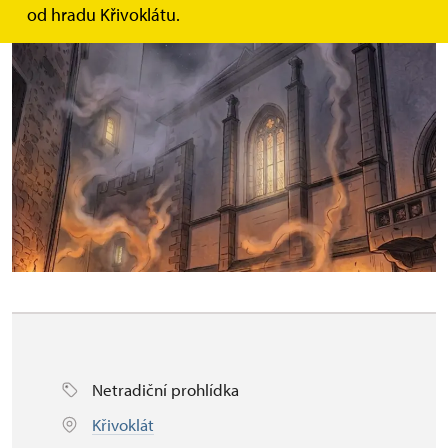
od hradu Křivoklátu.
Netradiční prohlídka
Křivoklát