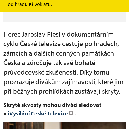
od hradu Křivoklátu.
(aktualizováno 3. 6. 2022)
Herec Jaroslav Plesl v dokumentárním
cyklu České televize cestuje po hradech,
zámcích a dalších cenných památkách
Česka a zúročuje tak své bohaté
průvodcovské zkušenosti. Díky tomu
prozrazuje divákům zajímavosti, které jim
při běžných prohlídkách zůstávají skryty.
Skryté skvosty mohou diváci sledovat
v
iVysílání České televize
.