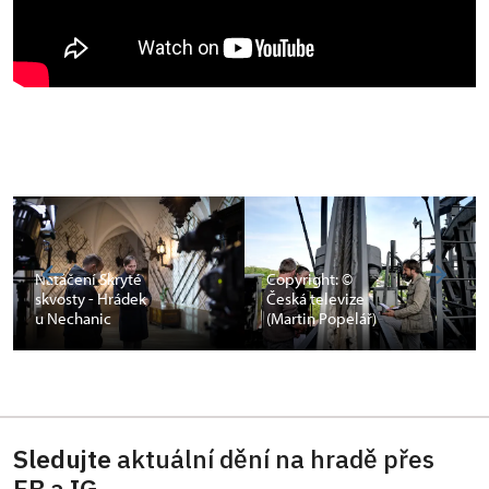
Natáčení Skryté
Copyright: ©
skvosty - Hrádek
Česká televize
u Nechanic
(Martin Popelář)
Sledujte
aktuální dění na hradě přes
FB
a
IG
.