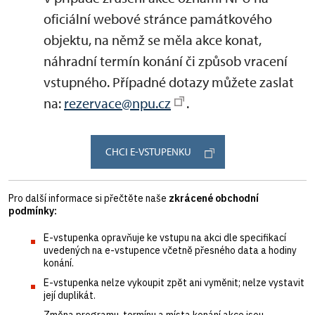
oficiální webové stránce památkového
objektu, na němž se měla akce konat,
náhradní termín konání či způsob vracení
vstupného. Případné dotazy můžete zaslat
na:
rezervace@npu.cz
.
CHCI E-VSTUPENKU
Pro další informace si přečtěte naše
zkrácené obchodní
podmínky:
E-vstupenka opravňuje ke vstupu na akci dle specifikací
uvedených na e-vstupence včetně přesného data a hodiny
konání.
E-vstupenka nelze vykoupit zpět ani vyměnit; nelze vystavit
její duplikát.
Změna programu, termínu a místa konání akce jsou