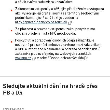
a návštěvnímu řádu místa konání akce.
Zakoupením vstupenky a též jejím předložením u vstupu na
akci vyjadřuje její držitel souhlas s těmito Všeobecnými
podmínkami, jejichž celý text je uveden na
http://npuvstupenky.colosseum.eu
.
Za platnost a pravost vstupenek zakoupených mimo
oficiální prodejní místa NPÚ neodpovídá.
Poskytnutí a zpracování osobních údajů zákazníka je
nezbytné pro splnění smlouvy uzavřené mezi zákazníkem
a NPÚ a informace o nakládání a ochraně osobních údajů
zákazníka jsou uveřejněny na webových stránkách
ww.npu.cz
v sekci “Osoba ochranných údajů”.
Sledujte
aktuální dění na hradě přes
FB
a
IG
.
INSTAGRAM