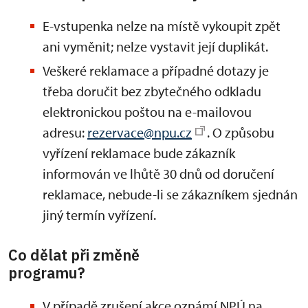
E-vstupenka nelze na místě vykoupit zpět
ani vyměnit; nelze vystavit její duplikát.
Veškeré reklamace a případné dotazy je
třeba doručit bez zbytečného odkladu
elektronickou poštou na e-mailovou
adresu:
rezervace@npu.cz
. O způsobu
vyřízení reklamace bude zákazník
informován ve lhůtě 30 dnů od doručení
reklamace, nebude-li se zákazníkem sjednán
jiný termín vyřízení.
Co dělat při změně
programu?
V případě zrušení akce oznámí NPÚ na