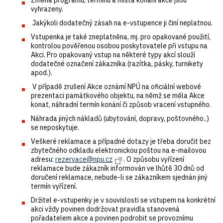
vyhrazeny.
Jakýkoli dodatečný zásah na e-vstupence ji činí neplatnou.
Vstupenka je také zneplatněna, mj. pro opakované použití,
kontrolou pověřenou osobou poskytovatele při vstupu na
Akci. Pro opakovaný vstup na některé typy akcí slouží
dodatečné označení zákazníka (razítka, pásky, turnikety
apod.).
V případě zrušení Akce oznámí NPÚ na oficiální webové
prezentaci památkového objektu, na němž se měla Akce
konat, náhradní termín konání či způsob vracení vstupného.
Náhrada jiných nákladů (ubytování, dopravy, poštovného..)
se neposkytuje.
Veškeré reklamace a případné dotazy je třeba doručit bez
zbytečného odkladu elektronickou poštou na e-mailovou
adresu:
rezervace@npu.cz
. O způsobu vyřízení
reklamace bude zákazník informován ve lhůtě 30 dnů od
doručení reklamace, nebude-li se zákazníkem sjednán jiný
termín vyřízení.
Držitel e-vstupenky je v souvislosti se vstupem na konkrétní
akci vždy povinen dodržovat pravidla stanovená
pořadatelem akce a povinen podrobit se provoznímu