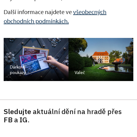
Další informace najdete ve
všeobecných
obchodních podmínkách.
Dárkové
poukazy
Valeč
Sledujte
aktuální dění na hradě přes
FB
a
IG
.