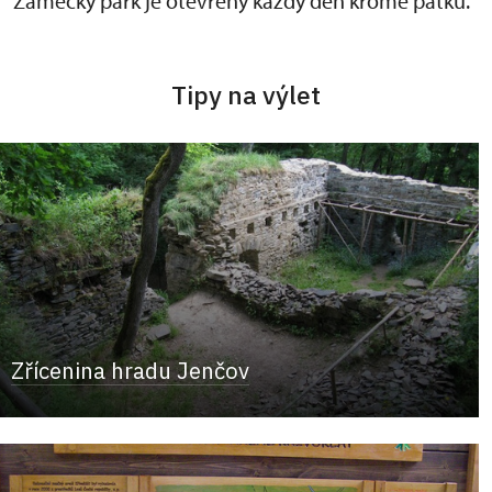
Zámecký park je otevřený každý den kromě pátku.
Tipy na výlet
Zřícenina hradu Jenčov