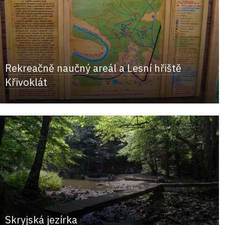
Rekreačně naučný areál a Lesní hřiště
Křivoklát
Skryjská jezírka