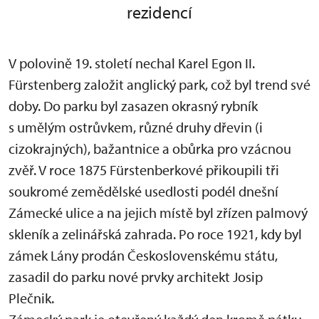
rezidencí
V polovině 19. století nechal Karel Egon II.
Fürstenberg založit anglický park, což byl trend své
doby. Do parku byl zasazen okrasný rybník
s umělým ostrůvkem, různé druhy dřevin (i
cizokrajných), bažantnice a obůrka pro vzácnou
zvěř. V roce 1875 Fürstenberkové přikoupili tři
soukromé zemědělské usedlosti podél dnešní
Zámecké ulice a na jejich místě byl zřízen palmový
skleník a zelinářská zahrada. Po roce 1921, kdy byl
zámek Lány prodán Československému státu,
zasadil do parku nové prvky architekt Josip
Plečnik.