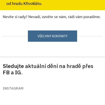
Rychlý kontakt
od hradu Křivoklátu.
Nevíte si rady? Nevadí, ozvěte se nám, rádi vám poradíme.
VŠECHNY KONTAKTY
Sledujte
aktuální dění na hradě přes
FB
a
IG
.
INSTAGRAM