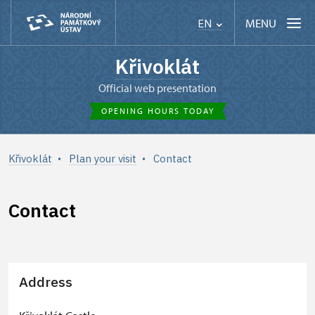
MENU
EN
Křivoklát
Official web presentation
OPENING HOURS TODAY
Křivoklát
Plan your visit
Contact
Contact
Address
+
−