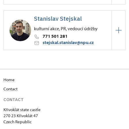
Hrad Křivoklát
Stanislav Stejskal
47/, Křivoklát 47
kulturní akce, PR, vedoucí údržby
771 501 281
stejskal.stanislav@npu.cz
Hrad Křivoklát
47/, Křivoklát 47
Home
Contact
CONTACT
Křivoklát state castle
270 23 Křivoklát 47
Czech Republic