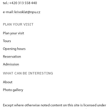
tel.: +420 313 558 440
e-mail:
krivoklat@npu.cz
PLAN YOUR VISIT
Plan your visit
T
ours
O
pening hours
Reservation
Admission
WHAT CAN BE INTERESTING
A
bout
Photo gallery
Except where otherwise noted content on this site is licensed under