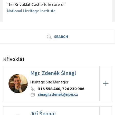
The Křivoklát Castle is in care of
National Heritage Institute
© Seznam.cz a.s. a další
SEARCH
Křivoklát
Mgr. Zdeněk Šinágl
Heritage Site Manager
313 558 440, 724 230 906
sinagl.zdenek@npu.cz
Hrad Křivoklát
Jiří Šponar
47/, Křivoklát 47