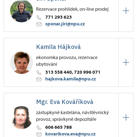
Rezervace prohlídek, on-line prodej
771 293 623
sponar.jiri@npu.cz
Hrad Křivoklát
Kamila Hájková
47/, Křivoklát 47
ekonomka provozu, rezervace
ubytování
313 558 440, 720 996 071
hajkova.kamila@npu.cz
Hrad Křivoklát
Mgr. Eva Kováříková
47/, Křivoklát 47
zástupkyně kastelána, návštěvnický
provoz, správkyně depozitáře
606 665 788
kovarikova.eva@npu.cz