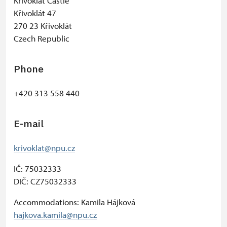
Křivoklát Castle
Křivoklát 47
270 23 Křivoklát
Czech Republic
Phone
+420 313 558 440
E-mail
krivoklat@npu.cz
IČ: 75032333
DIČ: CZ75032333
Accommodations: Kamila Hájková
hajkova.kamila@npu.cz