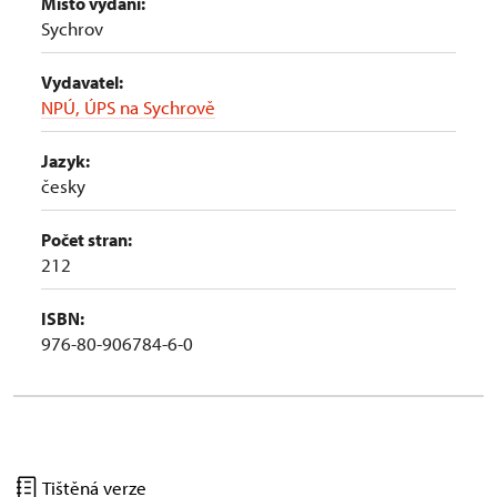
Místo vydání:
Sychrov
Vydavatel:
NPÚ, ÚPS na Sychrově
Jazyk:
česky
Počet stran:
212
ISBN:
976-80-906784-6-0
Tištěná verze