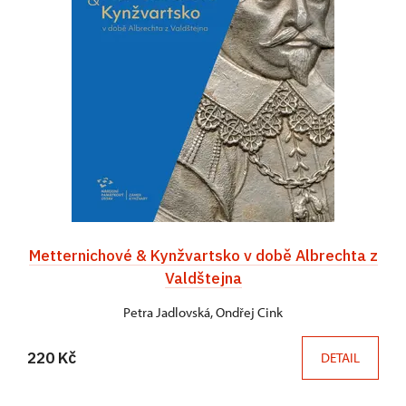
Metternichové & Kynžvartsko v době Albrechta z
Valdštejna
Petra Jadlovská, Ondřej Cink
220 Kč
DETAIL