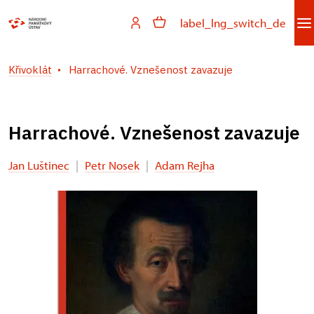
label_lng_switch_de
Křivoklát
Harrachové. Vznešenost zavazuje
Harrachové. Vznešenost zavazuje
Jan Luštinec
|
Petr Nosek
|
Adam Rejha