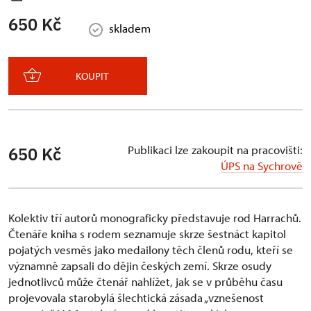
650 Kč
skladem
KOUPIT
Publikaci lze zakoupit na pracovišti:
650 Kč
ÚPS na Sychrově
Kolektiv tří autorů monograficky představuje rod Harrachů.
Čtenáře kniha s rodem seznamuje skrze šestnáct kapitol
pojatých vesměs jako medailony těch členů rodu, kteří se
významně zapsali do dějin českých zemí. Skrze osudy
jednotlivců může čtenář nahlížet, jak se v průběhu času
projevovala starobylá šlechtická zásada „vznešenost