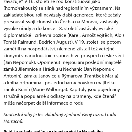
zavazuje“. V 16. století se rod konstituoval jako
(horno)rakouský se silně nadregionálním významem. Na
zakladatelskou roli navázaly další generace, které začaly
přesouvat svoji činnost do Čech a na Moravu, zastávaly
vysoké úřady a do konce 18. století zastávaly vysoké
diplomatické i církevní pozice (Karel, Arnošt Vojtěch, Alois
Tomáš Raimund, Bedřich August). V 19. století se potom
zaměřili na hospodářství, nicméně zůstali též veřejně
činnými v národnostních sporech ve prospěch české věci
(Jan Nepomuk). Opomenuti nejsou ani poslední majitelé
zámků Jilemnice a Hrádku u Nechanic (Jan Nepomuk
Antonín), zámku Janovice u Rýmařova (František Maria)
a kniha připomíná i poslední harrachovskou majitelku
zámku Kunín (Marie Walburga). Kapitoly jsou pojednány
stručně a populárně s odkazy na prameny, kde čtenář
může načerpat další informace o rodu.
Součástí knihy je též vkládaný zjednodušený rozrod rodu
Harrachů.
Publikace byla vydána v rámci projektu Národního