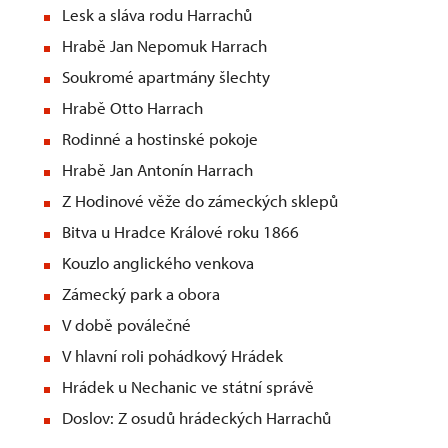
Lesk a sláva rodu Harrachů
Hrabě Jan Nepomuk Harrach
Soukromé apartmány šlechty
Hrabě Otto Harrach
Rodinné a hostinské pokoje
Hrabě Jan Antonín Harrach
Z Hodinové věže do zámeckých sklepů
Bitva u Hradce Králové roku 1866
Kouzlo anglického venkova
Zámecký park a obora
V době poválečné
V hlavní roli pohádkový Hrádek
Hrádek u Nechanic ve státní správě
Doslov: Z osudů hrádeckých Harrachů