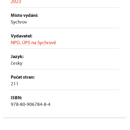
2023
Místo vydání:
Sychrov
Vydavatel:
NPÚ, ÚPS na Sychrově
Jazyk:
česky
Počet stran:
211
ISBN:
978-80-906784-8-4