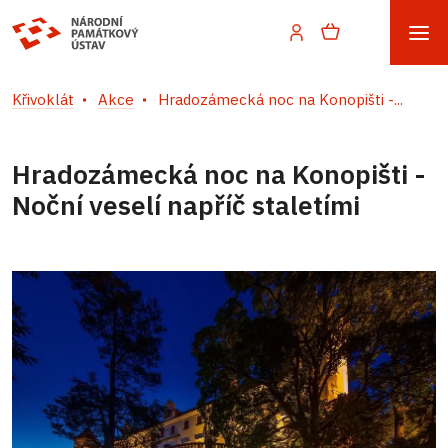
Křivoklát
Akce
Hradozámecká noc na Konopišti -...
Hradozámecká noc na Konopišti -
Noční veselí napříč staletími