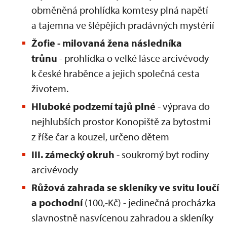
obměněná prohlídka komtesy plná napětí
a tajemna ve šlépějích pradávných mystérií
Žofie - milovaná žena následníka
trůnu
- prohlídka o velké lásce arcivévody
k české hraběnce a jejich společná cesta
životem.
Hluboké podzemí tajů plné
- výprava do
nejhlubších prostor Konopiště za bytostmi
z říše čar a kouzel, určeno dětem
III. zámecký okruh
- soukromý byt rodiny
arcivévody
Růžová zahrada se skleníky ve svitu loučí
a pochodní
(100,-Kč) - jedinečná procházka
slavnostně nasvícenou zahradou a skleníky