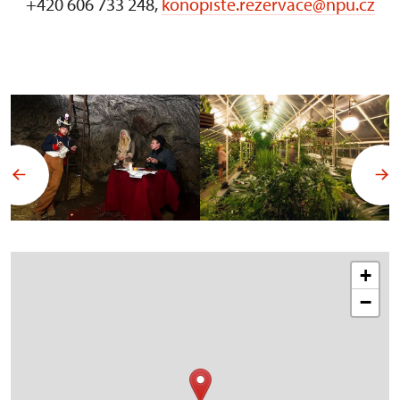
+420 606 733 248,
konopiste.rezervace@npu.cz
+
−