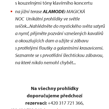
s kouzelnými tóny klavírního koncertu
na jižní terase
ALAMODE:
MAGICKÁ
NOC Unikátní prohlídky ve světle
svíček...Nahlédněte do mystického světa satyrů
a nymf, přijměte pozvání vznešených kavalírů
a okouzlujících dam a užijte si zábavu
s protřelými floutky a galantními krasavicemi.
Seznamte se s prvotřídní šlechtickou zábavou,
na které nikdo nemohl chybět...
Na všechny prohlídky
doporučujeme předchozí
rezervaci:
+420 317 721 366,