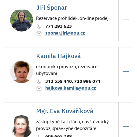
Jiří Šponar
47/, Křivoklát 47
Rezervace prohlídek, on-line prodej
771 293 623
sponar.jiri@npu.cz
Hrad Křivoklát
Kamila Hájková
47/, Křivoklát 47
ekonomka provozu, rezervace
ubytování
313 558 440, 720 996 071
hajkova.kamila@npu.cz
Hrad Křivoklát
Mgr. Eva Kováříková
47/, Křivoklát 47
zástupkyně kastelána, návštěvnický
provoz, správkyně depozitáře
606 665 788