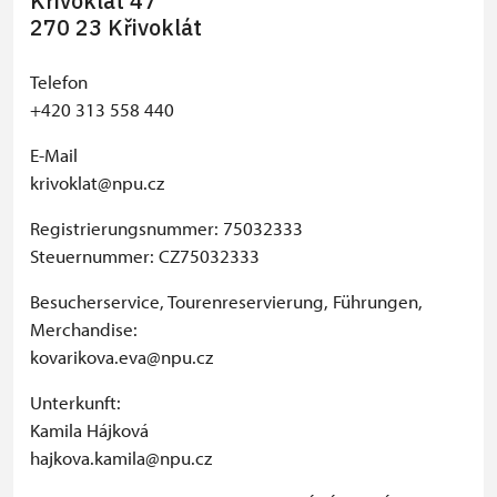
Křivoklát 47
270 23 Křivoklát
Telefon
+420 313 558 440
E-Mail
krivoklat@npu.cz
Registrierungsnummer: 75032333
Steuernummer: CZ75032333
Besucherservice, Tourenreservierung, Führungen,
Merchandise:
kovarikova.eva@npu.cz
Unterkunft:
Kamila Hájková
hajkova.kamila@npu.cz