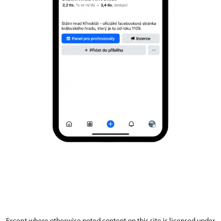
Except where otherwise noted content on this site is licensed under