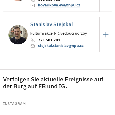
kovarikova.eva@npu.cz
Hrad Křivoklát
Stanislav Stejskal
47/, Křivoklát 47
kulturní akce, PR, vedoucí údržby
771 501 281
stejskal.stanislav@npu.cz
Hrad Křivoklát
47/, Křivoklát 47
Verfolgen Sie aktuelle Ereignisse auf
der Burg auf
FB
und
IG.
INSTAGRAM