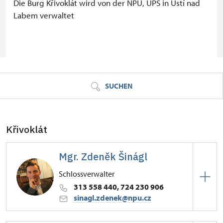
Die Burg Křivoklát wird von der NPÚ, ÚPS in Ústí nad
Labem verwaltet
© Seznam.cz a.s. a další
SUCHEN
Křivoklát
Mgr. Zdeněk Šinágl
Schlossverwalter
313 558 440, 724 230 906
sinagl.zdenek@npu.cz
Hrad Křivoklát